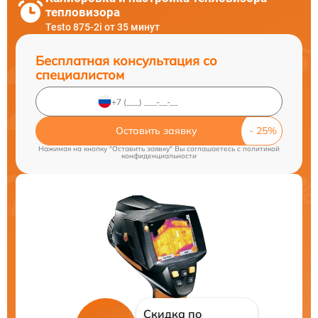
тепловизора
Testo 875-2i от 35 минут
Бесплатная консультация со
специалистом
Оставить заявку
Нажимая на кнопку "Оставить заявку" Вы соглашаетесь c
политикой
конфиденциальности
Скидка по