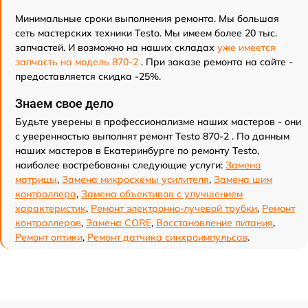
Минимальные сроки выполнения ремонта. Мы большая
сеть мастерских техники Testo. Мы имеем более 20 тыс.
запчастей. И возможно на наших складах
уже имеется
запчасть на модель 870-2
. При заказе ремонта на сайте -
предоставляется скидка -25%.
Знаем свое дело
Будьте уверены в профессионализме наших мастеров - они
с уверенностью выполнят ремонт Testo 870-2 . По данным
наших мастеров в Екатеринбурге по ремонту Testo,
наиболее востребованы следующие услуги:
Замена
матрицы
,
Замена микросхемы усилителя
,
Замена шим
контроллера
,
Замена объективов с улучшением
характеристик
,
Ремонт электронно-лучевой трубки
,
Ремонт
контроллеров
,
Замена CORE
,
Восстановление питания
,
Ремонт оптики
,
Ремонт датчика синхроимпульсов
.