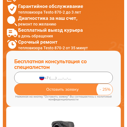
Гарантийное обслуживание
тепловизора Testo 870-2 до 3 лет
Диагностика за наш счет,
ремонт по желанию
Бесплатный выезд курьера
в день обращения
Срочный ремонт
тепловизора Testo 870-2 от 35 минут
Бесплатная консультация со
специалистом
Оставить заявку
Нажимая на кнопку "Оставить заявку" Вы соглашаетесь c
политикой
конфиденциальности