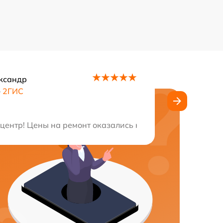
ксандр
–
2ГИС
их профессиональный подход и заботу.
центр! Цены на ремонт оказались ниже ожидаемых. Маст