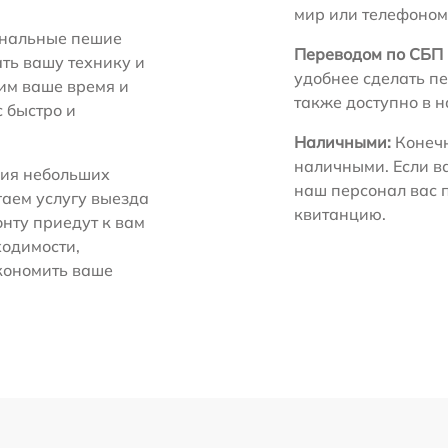
мир или телефоном
нальные пешие
Переводом по СБП 
ть вашу технику и
удобнее сделать пе
ним ваше время и
также доступно в 
с быстро и
Наличными:
Конечн
наличными. Если в
ия небольших
наш персонал вас 
гаем услугу выезда
квитанцию.
нту приедут к вам
ходимости,
экономить ваше